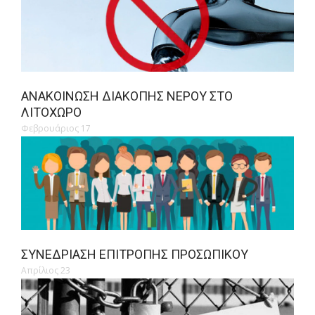
ΑΝΑΚΟΊΝΩΣΗ ΔΙΑΚΟΠΉΣ ΝΕΡΟΎ ΣΤΟ
ΛΙΤΌΧΩΡΟ
Φεβρουάριος 17
ΣΥΝΕΔΡΊΑΣΗ ΕΠΙΤΡΟΠΉΣ ΠΡΟΣΩΠΙΚΟΎ
Απρίλιος 23