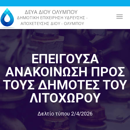
Παράκαμψη
προς
ΔΕΥΑ ΔΙΟΥ ΟΛΥΜΠΟΥ
το
ΔΗΜΟΤΙΚΗ ΕΠΙΧΕΙΡΗΣΗ ΥΔΡΕΥΣΗΣ -
κυρίως
ΑΠΟΧΕΤΕΥΣΗΣ ΔΙΟΥ - ΟΛΥΜΠΟΥ
περιεχόμενο
ΕΠΕΊΓΟΥΣΑ
ΑΝΑΚΟΊΝΩΣΗ ΠΡΟΣ
ΤΟΥΣ ΔΗΜΌΤΕΣ ΤΟΥ
ΛΙΤΟΧΏΡΟΥ
Δελτίο τύπου 2/4/2026