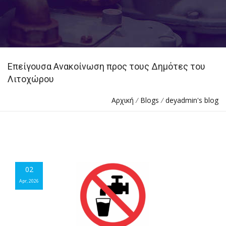
Επείγουσα Ανακοίνωση προς τους Δημότες του
Λιτοχώρου
Αρχική
/
Blogs
/
deyadmin's blog
02
02
Apr, 2026
Apr, 2026