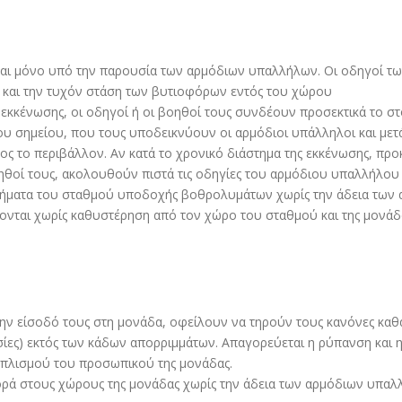
Σ
αι µόνο υπό την παρουσία των αρµόδιων υπαλλήλων. Οι οδηγοί τω
 και την τυχόν στάση των βυτιοφόρων εντός του χώρου
κκένωσης, οι οδηγοί ή οι βοηθοί τους συνδέουν προσεκτικά το σ
ου σηµείου, που τους υποδεικνύουν οι αρµόδιοι υπάλληλοι και µετ
 το περιβάλλον. Αν κατά το χρονικό διάστηµα της εκκένωσης, προ
ηθοί τους, ακολουθούν πιστά τις οδηγίες του αρµόδιου υπαλλήλου 
νήµατα του σταθµού υποδοχής βοθρολυµάτων χωρίς την άδεια των
νται χωρίς καθυστέρηση από τον χώρο του σταθµού και της µονάδ
ην είσοδό τους στη µονάδα, οφείλουν να τηρούν τους κανόνες καθαρ
ασίες) εκτός των κάδων απορριµµάτων. Απαγορεύεται η ρύπανση και
οπλισµού του προσωπικού της µονάδας.
ορά στους χώρους της µονάδας χωρίς την άδεια των αρµόδιων υπαλ