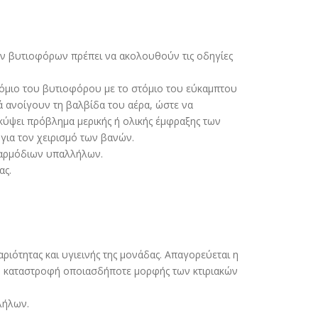
ν βυτιοφόρων πρέπει να ακολουθούν τις οδηγίες
τόµιο του βυτιοφόρου µε το στόµιο του εύκαµπτου
ά ανοίγουν τη βαλβίδα του αέρα, ώστε να
κύψει πρόβληµα µερικής ή ολικής έµφραξης των
για τον χειρισµό των βανών.
 αρµόδιων υπαλλήλων.
ας.
ιότητας και υγιεινής της µονάδας. Απαγορεύεται η
 η καταστροφή οποιασδήποτε µορφής των κτιριακών
λήλων.