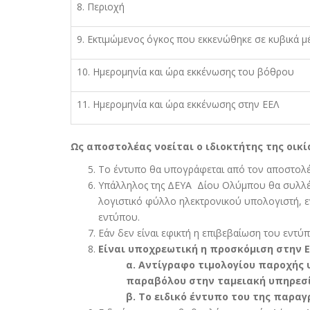
8. Περιοχή
9. Εκτιµώµενος όγκος που εκκενώθηκε σε κυβικά µ
10. Ηµεροµηνία και ώρα εκκένωσης του βόθρου
11. Ηµεροµηνία και ώρα εκκένωσης στην ΕΕΛ
Ως αποστολέας νοείται ο ιδιοκτήτης της οικί
Το έντυπο θα υπογράφεται από τον αποστολέ
Υπάλληλος της ΔΕΥΑ Δίου Ολύµπου θα συλλέγε
λογιστικό φύλλο ηλεκτρονικού υπολογιστή, ε
εντύπου.
Εάν δεν είναι εφικτή η επιβεβαίωση του εντύπ
Είναι υποχρεωτική η προσκόµιση στην 
α. Αντίγραφο τιµολογίου παροχής 
παραβόλου στην ταµειακή υπηρεσία
β. Το ειδικό έντυπο του της παρα