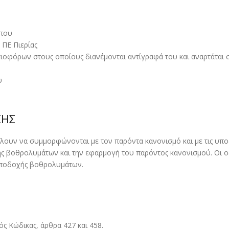
µπου
 ΠΕ Πιερίας
υτιοφόρων στους οποίους διανέµονται αντίγραφά του και αναρτάται
υ
ΣΗΣ
ίλουν να συµµορφώνονται µε τον παρόντα κανονισµό και µε τις υπο
ς βοθρολυµάτων και την εφαρµογή του παρόντος κανονισµού. Οι οδ
υποδοχής βοθρολυµάτων.
ς Κώδικας, άρθρα 427 και 458.