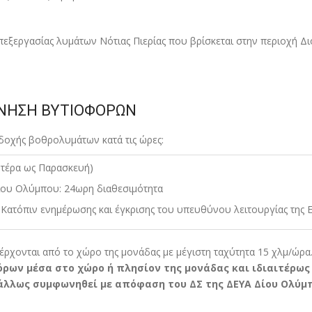
πεξεργασίας λυµάτων Νότιας Πιερίας που βρίσκεται στην περιοχή Δ
ΙΝΗΣΗ ΒΥΤΙΟΦΟΡΩΝ
οχής βοθρολυµάτων κατά τις ώρες:
ευτέρα ως Παρασκευή)
Δίου Ολύµπου: 24ωρη διαθεσιµότητα
: Κατόπιν ενηµέρωσης και έγκρισης του υπευθύνου λειτουργίας της 
ξέρχονται από το χώρο της µονάδας µε µέγιστη ταχύτητα 15 χλµ/ώρα
ρων µέσα στο χώρο ή πλησίον της µονάδας και ιδιαιτέρως
 άλλως συµφωνηθεί µε απόφαση του ΔΣ της ΔΕΥΑ Δίου Ολύµ