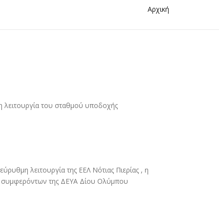
Αρχική
η λειτουργία του σταθµού υποδοχής
ύρυθµη λειτουργία της ΕΕΛ Νότιας Πιερίας , η
ων συµφερόντων της ΔΕΥΑ Δίου Ολύµπου