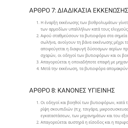
ΑΡΘΡΟ 7: ΔΙΑΔΙΚΑΣΙΑ ΕΚΚΕΝΩΣΗ
Η έναρξη εκκένωσης των βοθρολυµάτων γίνετ
των αρµοδίων υπαλλήλων κατά τους ελιγµούς
Αφού σταθµεύσουν τα βυτιοφόρα στα σηµεία ε
σωλήνα, ανοίγουν τη βάνα εκκένωσης µέχρι τ
αποφεύγεται η διαφυγή δύσοσµων αερίων προς
σχαρών, οι οδηγοί των βυτιοφόρων και οι βο
Απαγορεύεται η οποιαδήποτε επαφή µε µηχα
Μετά την εκκένωση, τα βυτιοφόρα αποµακρύνο
ΑΡΘΡΟ 8: ΚΑΝΟΝΕΣ ΥΓΙΕΙΝΗΣ
Οι οδηγοί και βοηθοί των βυτιοφόρων, κατά τ
ρίψη σκουπιδιών (π.χ. τσιγάρα, µικροσυσκευ
εγκαταστάσεων, των µηχανηµάτων και του εξ
Απαγορεύεται αυστηρά η είσοδος και η περιφ