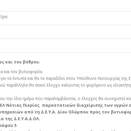
έτρα
ας και του βόθρου.
α και τον βυτιοφορέα.
ι τα έντυπα και θα τα παραδίδει στον Υπεύθυνο Λειτουργίας της Ε
νώ παράλληλα θα ασκεί έλεγχο καλώντας το φερόµενο ως ιδιοκτήτη 
ου την ίδια ηµέρα που παραλαµβάνεται, ο έλεγχος θα συνεχιστεί και
ΕΕΛ Νότιας Πιερίας παραστατικών διαχείρισης των υγρών
υπηρεσιών από τη Δ.Ε.Υ.Α. Δίου Ολύµπου προς τον βυτιοφο
 της Δ.Ε.Υ.Α.Δ.ΟΛ.
γράφου 5