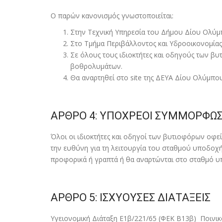
Ο παρών κανονισµός γνωστοποιείται:
Στην Τεχνική Υπηρεσία του Δήµου Δίου Ολύ
Στο Τµήµα Περιβάλλοντος και Υδροοικονοµίας
Σε όλους τους ιδιοκτήτες και οδηγούς των β
βοθρολυµάτων.
Θα αναρτηθεί στο site της ΔΕΥΑ Δίου Ολύµπο
ΑΡΘΡΟ 4: ΥΠΟΧΡΕΟΙ ΣΥΜΜΟΡΦΩ
Όλοι οι ιδιοκτήτες και οδηγοί των βυτιοφόρων οφε
την ευθύνη για τη λειτουργία του σταθµού υποδοχή
προφορικά ή γραπτά ή θα αναρτώνται στο σταθµό 
ΑΡΘΡΟ 5: ΙΣΧΥΟΥΣΕΣ ΔΙΑΤΑΞΕΙΣ
Υγειονοµική Διάταξη Ε1β/221/65 (ΦΕΚ Β13β) Ποινικό