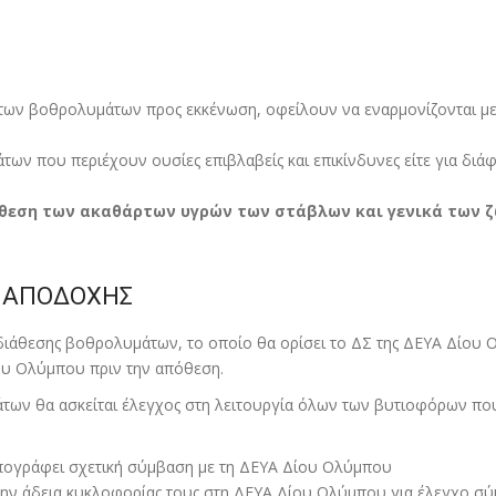
ά των βοθρολυµάτων προς εκκένωση, οφείλουν να εναρµονίζονται µε
ν που περιέχουν ουσίες επιβλαβείς και επικίνδυνες είτε για διάφ
όθεση των ακαθάρτων υγρών των στάβλων και γενικά των 
ΟΙ ΑΠΟΔΟΧΗΣ
 διάθεσης βοθρολυµάτων, το οποίο θα ορίσει το ΔΣ της ΔΕΥΑ Δίου
ίου Ολύµπου πριν την απόθεση.
των θα ασκείται έλεγχος στη λειτουργία όλων των βυτιοφόρων που 
ογράφει σχετική σύµβαση µε τη ΔΕΥΑ Δίου Ολύµπου
την άδεια κυκλοφορίας τους στη ΔΕΥΑ Δίου Ολύµπου για έλεγχο σ