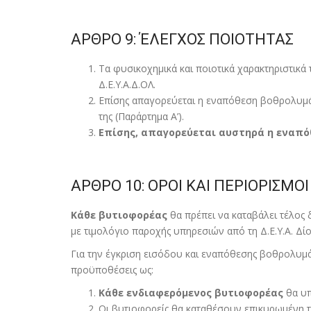
ΑΡΘΡΟ 9: ΈΛΕΓΧΟΣ ΠΟΙΟΤΗΤΑΣ
Τα φυσικοχηµικά και ποιοτικά χαρακτηριστικ
Δ.Ε.Υ.Α.Δ.ΟΛ.
Επίσης απαγορεύεται η εναπόθεση βοθρολυµάτω
της (Παράρτηµα Α’).
Επίσης, απαγορεύεται αυστηρά η εναπ
ΑΡΘΡΟ 10: ΟΡΟΙ ΚΑΙ ΠΕΡΙΟΡΙΣΜ
Κάθε βυτιοφορέας
θα πρέπει να καταβάλει τέλος
µε τιµολόγιο παροχής υπηρεσιών από τη Δ.Ε.Υ.Α. Δ
Για την έγκριση εισόδου και εναπόθεσης βοθρολυµά
προϋποθέσεις ως:
Κάθε ενδιαφερόµενος βυτιοφορέας
θα υπ
Οι βυτιοφορείς θα καταθέσουν επικυρωµένη 