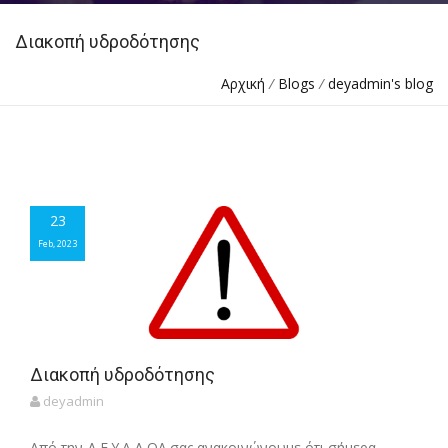
Διακοπή υδροδότησης
Αρχική
/
Blogs
/
deyadmin's blog
23
23
Feb, 2023
Feb, 2023
Διακοπή υδροδότησης
deyadmin
Από την Δ.Ε.Υ.Α.Δ.ΟΛ σας ανακοινώνουμε ότι σήμερα