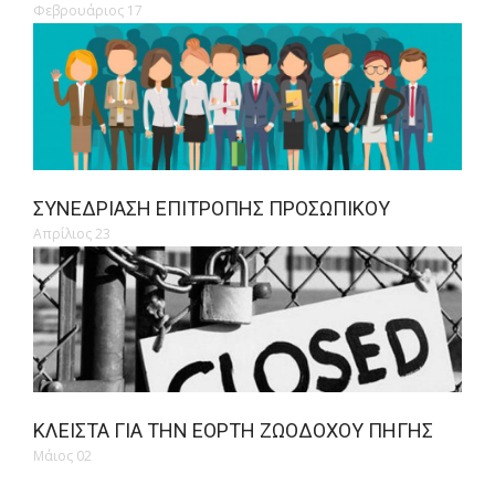
Φεβρουάριος 17
ΣΥΝΕΔΡΊΑΣΗ ΕΠΙΤΡΟΠΉΣ ΠΡΟΣΩΠΙΚΟΎ
Απρίλιος 23
ΚΛΕΙΣΤΆ ΓΙΑ ΤΗΝ ΕΟΡΤΉ ΖΩΟΔΌΧΟΥ ΠΗΓΉΣ
Μάιος 02