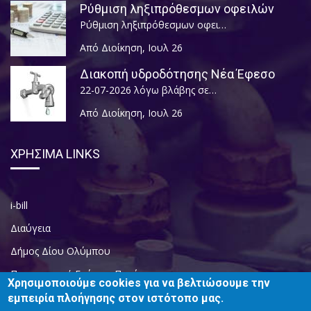
Ρύθμιση ληξιπρόθεσμων οφειλών
Ρύθμιση ληξιπρόθεσμων οφει…
Από Διοίκηση
,
Ιουλ 26
Διακοπή υδροδότησης Νέα Έφεσο
22-07-2026 λόγω βλάβης σε…
Από Διοίκηση
,
Ιουλ 26
ΧΡΗΣΙΜΑ LINKS
i-bill
Διαύγεια
Δήμος Δίου Ολύμπου
Περιφερειακή Ενότητα Πιερίας
Χρησιμοποιούμε cookies για να βελτιώσουμε την
εμπειρία πλοήγησης στον ιστότοπο μας.