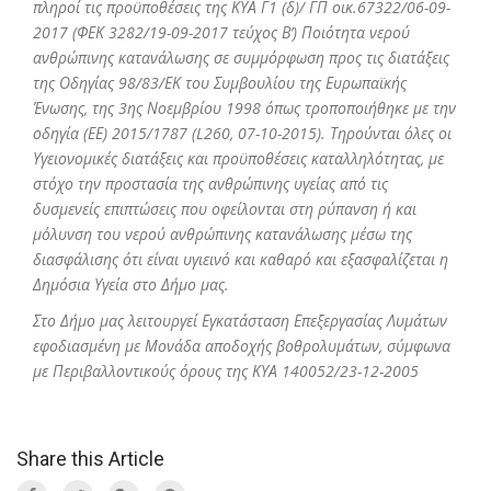
πληροί τις προϋποθέσεις της ΚΥΑ Γ1 (δ)/ ΓΠ οικ.67322/06-09-
2017 (ΦΕΚ 3282/19-09-2017 τεύχος Β’) Ποιότητα νερού
ανθρώπινης κατανάλωσης σε συμμόρφωση προς τις διατάξεις
της Οδηγίας 98/83/ΕΚ του Συμβουλίου της Ευρωπαϊκής
Ένωσης, της 3ης Νοεμβρίου 1998 όπως τροποποιήθηκε με την
οδηγία (ΕΕ) 2015/1787 (
L
260, 07-10-2015). Τηρούνται όλες οι
Υγειονομικές διατάξεις και προϋποθέσεις καταλληλότητας, με
στόχο την προστασία της ανθρώπινης υγείας από τις
δυσμενείς επιπτώσεις που οφείλονται στη ρύπανση ή και
μόλυνση του νερού ανθρώπινης κατανάλωσης μέσω της
διασφάλισης ότι είναι υγιεινό και καθαρό και εξασφαλίζεται η
Δημόσια Υγεία στο Δήμο μας.
Στο Δήμο μας λειτουργεί Εγκατάσταση Επεξεργασίας Λυμάτων
εφοδιασμένη με Μονάδα αποδοχής βοθρολυμάτων, σύμφωνα
με Περιβαλλοντικούς όρους της ΚΥΑ 140052/23-12-2005
Share this Article