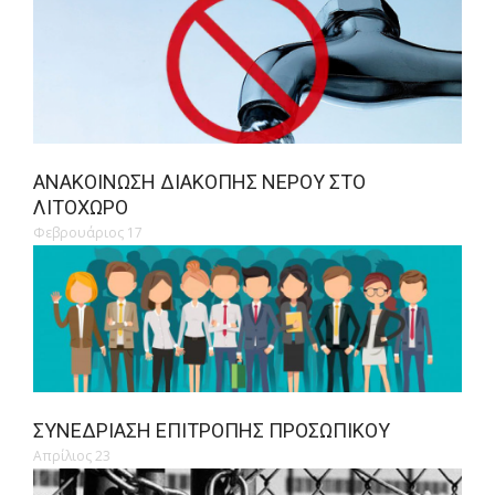
ΑΝΑΚΟΊΝΩΣΗ ΔΙΑΚΟΠΉΣ ΝΕΡΟΎ ΣΤΟ
ΛΙΤΌΧΩΡΟ
Φεβρουάριος 17
ΣΥΝΕΔΡΊΑΣΗ ΕΠΙΤΡΟΠΉΣ ΠΡΟΣΩΠΙΚΟΎ
Απρίλιος 23