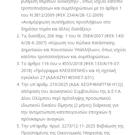
ρύθμιση θεμάτων διοίκησης» , όπως ισχύει κατόπιν
τροποποιήσεων και συμπληρώσεων με το άρθρο 1
του Ν.3812/2009 (ΦΕΚ 234/Α/28-12-2009)
«Αναμόρφωση συστήματος προσλήψεων στο
δημόσιο τομέα και άλλες διατάξεις».
Τις διατάξεις 206 παρ. 1 του Ν. 3584/2007 (ΦΕΚ 143/
Α/28-6-2007) «Κύρωση του Κώδικα Κατάστασης
Δημοτικών και Κοινοτικών Υπαλλήλων», όπως ισχύει
κατόπιν τροποποιήσεων και συμπληρώσεων.
Το άρθρο 116 του ν.4555/2018 (ΦΕΚ 133/Α/19-07-
2018) «Πρόγραμμα ΚΛΕΙΣΘΕΝΗΣ» και τη σχετική
εγκύκλιο 27 (ΑΔΑ:6ΖΝ1465ΧΘ7-Δ51).
Την υπ ́αριθμ. 210/2025 (ΑΔΑ: 6ΣΟΡ46ΜΠΤΜ-Η12))
απόφαση του Διοικητικού Συμβουλίου της Δ.Ε.Υ.Α.
Δίου Ολύμπου περί πρόσληψης προσωπικού
ιδιωτικού δικαίου δίμηνης (2 μήνες) διάρκειας για
την αντιμετώπιση κατεπειγουσών εποχικών ή
πρόσκαιρων αναγκών.
Την υπ'αριθμ. πρωτ. 2273/12-11-2025 Βεβαίωση της
Προϊσταμένης της Οικονομικής Υπηρεσίας της